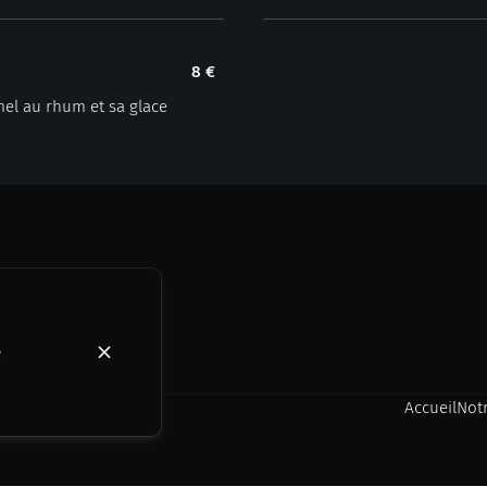
8 €
el au rhum et sa glace
e
Accueil
Not