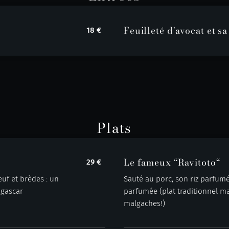
Feuilleté d'avocat et s
18 €
Plats
Le fameux “Ravitoto“
29 €
euf et brèdes : un
Sauté au porc, son riz parfum
agascar
parfumée (plat traditionnel ma
malgaches!)