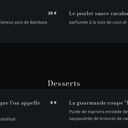
Le poulet sauce cacah
28 €
s fameux pois de Bambara
parfumée à la noix de coco e
Desserts
que l'on appelle
La gourmande coupe "I
8 €
Purée de marrons enrobée de 
saupoudrée de brisures de ca
aramélisé