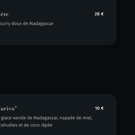
uète
28 €
t curry doux de Madagascar
arivo"
10 €
glace vanille de Madagascar, nappée de miel,
cahuètes et de coco râpée